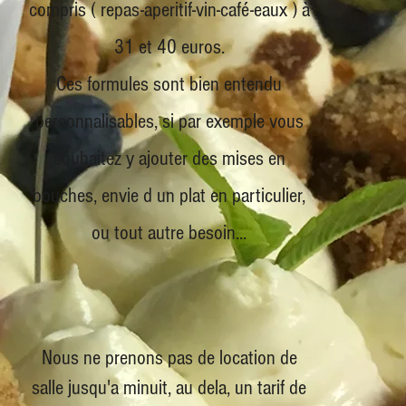
compris ( repas-aperitif-vin-café-eaux ) à
31 et 40 euros.
Ces formules sont bien entendu
personnalisables, si par exemple vous
souhaitez y ajouter des mises en
bouches, envie d un plat en particulier,
ou tout autre besoin...
Nous ne prenons pas de location de
salle jusqu'a minuit, au dela, un tarif de